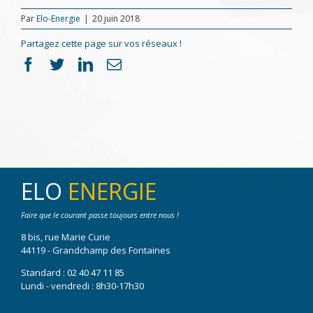
Par
Elo-Energie
|
20 juin 2018
Partagez cette page sur vos réseaux !
Facebook
Twitter
LinkedIn
Email
ELO
ENERGIE
Faire que le courant passe toujours entre nous !
8 bis, rue Marie Curie
44119 - Grandchamp des Fontaines
Standard :
02 40 47 11 85
Lundi - vendredi : 8h30-17h30