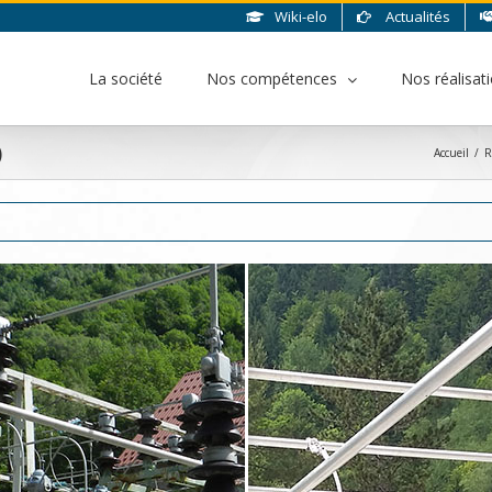
Wiki-elo
Actualités
La société
Nos compétences
Nos réalisat
)
Accueil
/
R