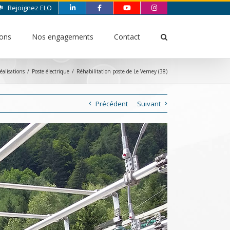
Rejoignez ELO
ions
Nos engagements
Contact
éalisations
/
Poste électrique
/
Réhabilitation poste de Le Verney (38)
Précédent
Suivant