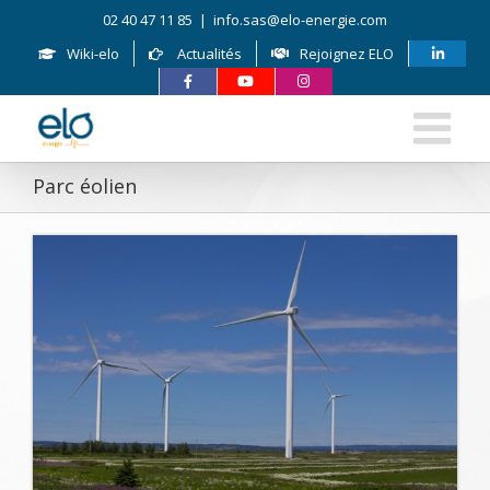
Skip
02 40 47 11 85
|
info.sas@elo-energie.com
to
content
Wiki-elo
Actualités
Rejoignez ELO
Parc éolien