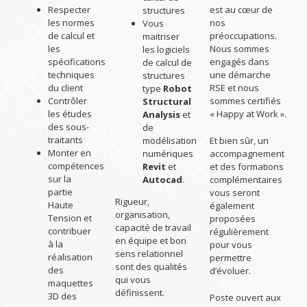
Respecter
est au cœur de
structures
les normes
nos
Vous
de calcul et
préoccupations.
maitriser
les
Nous sommes
les logiciels
spécifications
engagés dans
de calcul de
techniques
une démarche
structures
du client
RSE et nous
type
Robot
Contrôler
sommes certifiés
Structural
les études
« Happy at Work ».
Analysis
et
des sous-
de
traitants
modélisation
Et bien sûr, un
Monter en
numériques
accompagnement
compétences
Revit
et
et des formations
sur la
Autocad
.
complémentaires
partie
vous seront
Rigueur,
Haute
également
organisation,
Tension et
proposées
capacité de travail
contribuer
régulièrement
en équipe et bon
à la
pour vous
sens relationnel
réalisation
permettre
sont des qualités
des
d’évoluer.
qui vous
maquettes
définissent.
3D des
Poste ouvert aux