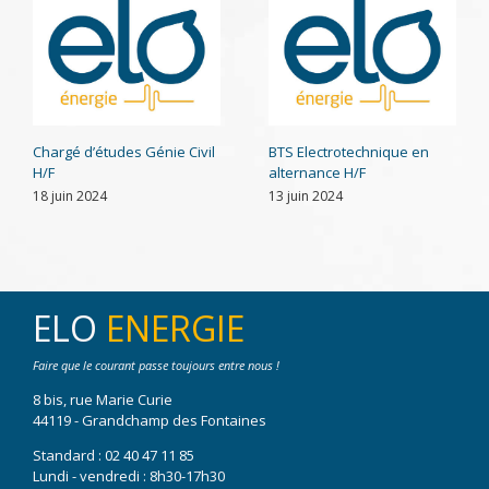
Chargé d’études Génie Civil
BTS Electrotechnique en
H/F
alternance H/F
18 juin 2024
13 juin 2024
ELO
ENERGIE
Faire que le courant passe toujours entre nous !
8 bis, rue Marie Curie
44119 - Grandchamp des Fontaines
Standard :
02 40 47 11 85
Lundi - vendredi : 8h30-17h30