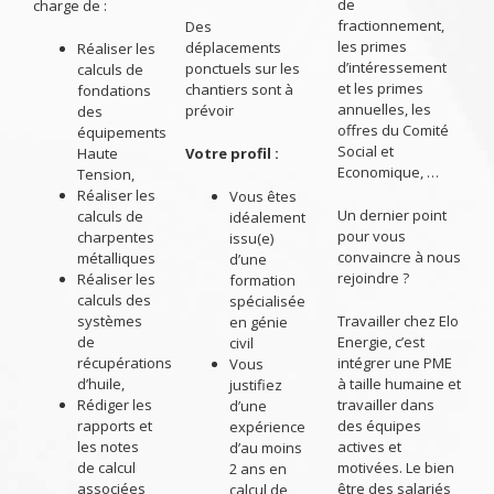
de
charge de :
fractionnement,
Des
les primes
déplacements
Réaliser les
d’intéressement
ponctuels sur les
calculs de
et les primes
chantiers sont à
fondations
annuelles, les
prévoir
des
offres du Comité
équipements
Social et
Haute
Votre profil :
Economique, …
Tension,
Réaliser les
Vous êtes
Un dernier point
calculs de
idéalement
pour vous
charpentes
issu(e)
convaincre à nous
métalliques
d’une
rejoindre ?
Réaliser les
formation
calculs des
spécialisée
systèmes
Travailler chez Elo
en génie
de
Energie, c’est
civil
récupérations
intégrer une PME
Vous
d’huile,
à taille humaine et
justifiez
Rédiger les
travailler dans
d’une
rapports et
des équipes
expérience
les notes
actives et
d’au moins
de calcul
motivées. Le bien
2 ans en
associées
être des salariés
calcul de