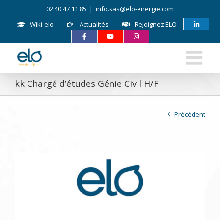
Skip
02 40 47 11 85
|
info.sas@elo-energie.com
to
content
Wiki-elo
Actualités
Rejoignez ELO
kk Chargé d’études Génie Civil H/F
Précédent