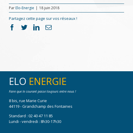
Par
Elo-Energie
|
18 juin 2018
Partagez cette page sur vos réseaux !
Facebook
Twitter
LinkedIn
Email
ELO
ENERGIE
Faire que le courant passe toujours entre nous !
8 bis, rue Marie Curie
44119 - Grandchamp des Fontaines
Standard :
02 40 47 11 85
Lundi - vendredi : 8h30-17h30