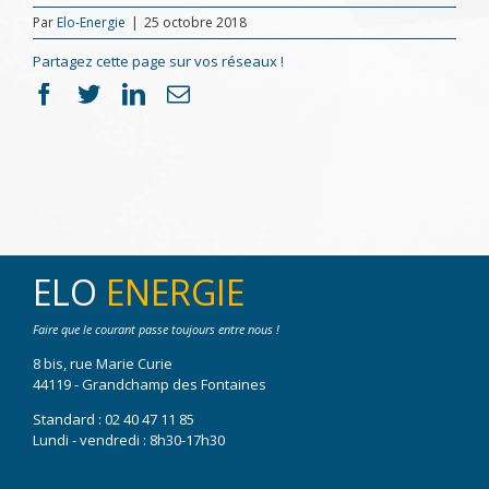
Par
Elo-Energie
|
25 octobre 2018
Partagez cette page sur vos réseaux !
Facebook
Twitter
LinkedIn
Email
ELO
ENERGIE
Faire que le courant passe toujours entre nous !
8 bis, rue Marie Curie
44119 - Grandchamp des Fontaines
Standard :
02 40 47 11 85
Lundi - vendredi : 8h30-17h30