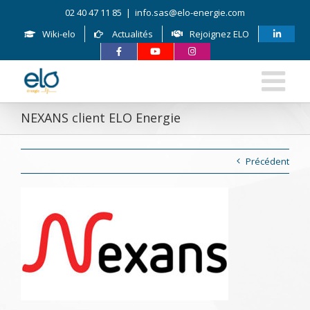
Skip
02 40 47 11 85
|
info.sas@elo-energie.com
to
content
Wiki-elo
Actualités
Rejoignez ELO
NEXANS client ELO Energie
Précédent