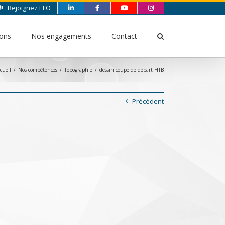
Rejoignez ELO
ions
Nos engagements
Contact
cueil
/
Nos compétences
/
Topographie
/
dessin coupe de départ HTB
Précédent