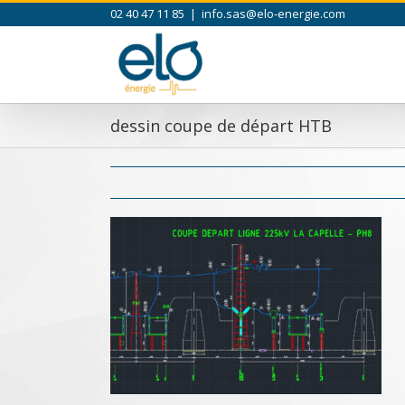
Skip
02 40 47 11 85
|
info.sas@elo-energie.com
to
content
dessin coupe de départ HTB