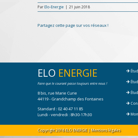
Par
Elo-Energie
|
21 juin 2018
Partagez cette page sur vos réseaux !
ELO
ENERGIE
Étud
Étud
Faire que le courant passe toujours entre nous !
Étud
8 bis, rue Marie Curie
44119 - Grandchamp des Fontaines
Cons
Standard :
02 40 47 11 85
Mont
Lundi - vendredi : 8h30-17h30
Copyright 2018 ELO ENERGIE |
Mentions légales