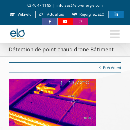
Skip
02 40 47 11 85
|
info.sas@elo-energie.com
to
content
Wiki-elo
Actualités
Rejoignez ELO
Détection de point chaud drone Bâtiment
Précédent