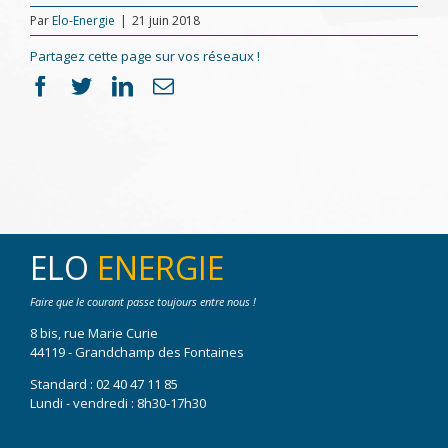
Par
Elo-Energie
|
21 juin 2018
Partagez cette page sur vos réseaux !
Facebook
Twitter
LinkedIn
Email
ELO
ENERGIE
Faire que le courant passe toujours entre nous !
8 bis, rue Marie Curie
44119 - Grandchamp des Fontaines
Standard :
02 40 47 11 85
Lundi - vendredi : 8h30-17h30