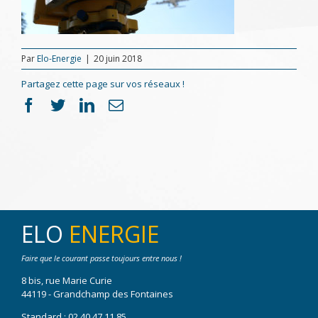
Par
Elo-Energie
|
20 juin 2018
Partagez cette page sur vos réseaux !
Facebook
Twitter
LinkedIn
Email
ELO
ENERGIE
Faire que le courant passe toujours entre nous !
8 bis, rue Marie Curie
44119 - Grandchamp des Fontaines
Standard :
02 40 47 11 85