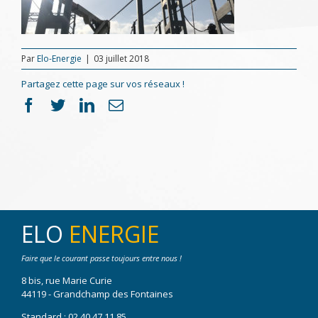
Par
Elo-Energie
|
03 juillet 2018
Partagez cette page sur vos réseaux !
Facebook
Twitter
LinkedIn
Email
ELO
ENERGIE
Faire que le courant passe toujours entre nous !
8 bis, rue Marie Curie
44119 - Grandchamp des Fontaines
Standard :
02 40 47 11 85