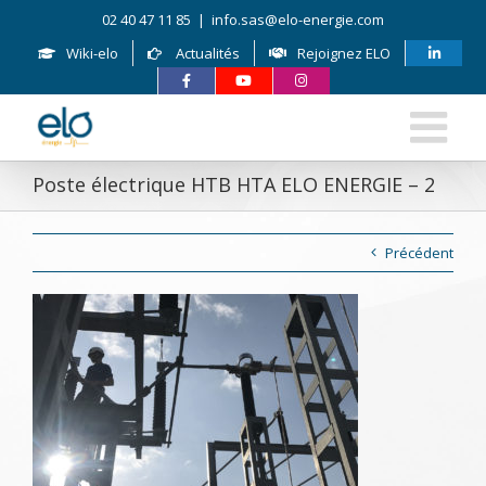
Skip
02 40 47 11 85
|
info.sas@elo-energie.com
to
content
Wiki-elo
Actualités
Rejoignez ELO
Poste électrique HTB HTA ELO ENERGIE – 2
Précédent