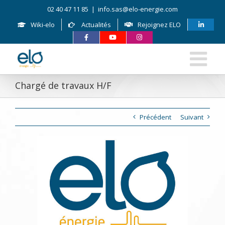
Skip
02 40 47 11 85
|
info.sas@elo-energie.com
to
content
Wiki-elo
Actualités
Rejoignez ELO
Chargé de travaux H/F
Précédent
Suivant