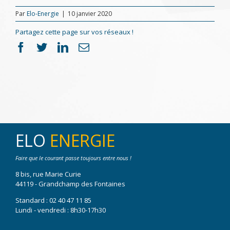
Par
Elo-Energie
|
10 janvier 2020
Partagez cette page sur vos réseaux !
Facebook
Twitter
LinkedIn
Email
ELO
ENERGIE
Faire que le courant passe toujours entre nous !
8 bis, rue Marie Curie
44119 - Grandchamp des Fontaines
Standard :
02 40 47 11 85
Lundi - vendredi : 8h30-17h30