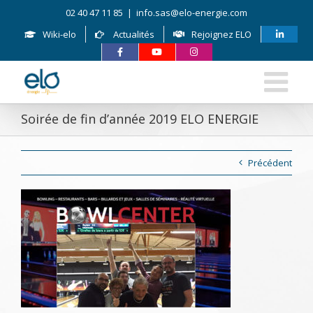
Skip
02 40 47 11 85
|
info.sas@elo-energie.com
to
content
Wiki-elo
Actualités
Rejoignez ELO
Soirée de fin d’année 2019 ELO ENERGIE
Précédent