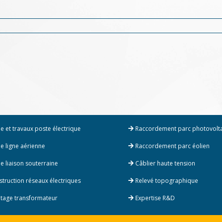
e et travaux poste électrique
Raccordement parc photovolt
e ligne aérienne
Raccordement parc éolien
e liaison souterraine
Câblier haute tension
truction réseaux électriques
Relevé topographique
age transformateur
Expertise R&D