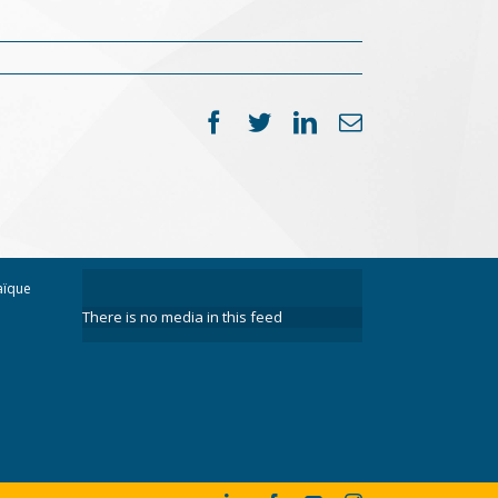
Facebook
Twitter
LinkedIn
Email
aïque
There is no media in this feed