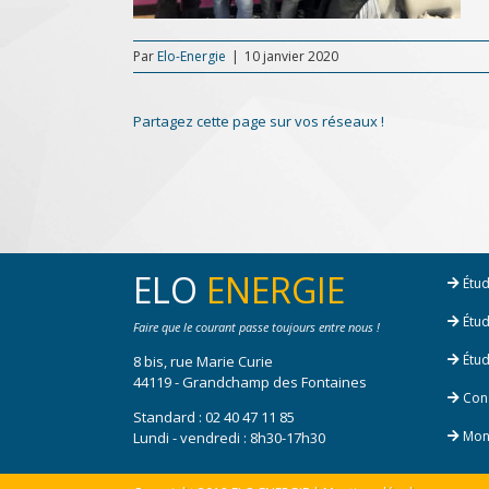
Par
Elo-Energie
|
10 janvier 2020
Partagez cette page sur vos réseaux !
ELO
ENERGIE
Étud
Étud
Faire que le courant passe toujours entre nous !
Étud
8 bis, rue Marie Curie
44119 - Grandchamp des Fontaines
Cons
Standard :
02 40 47 11 85
Mont
Lundi - vendredi : 8h30-17h30