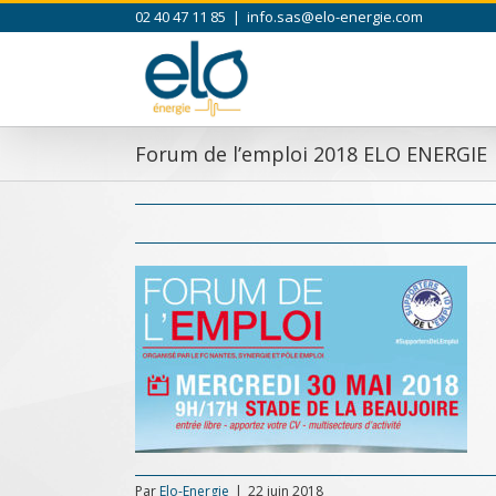
Skip
02 40 47 11 85
|
info.sas@elo-energie.com
to
content
Forum de l’emploi 2018 ELO ENERGIE
Par
Elo-Energie
|
22 juin 2018