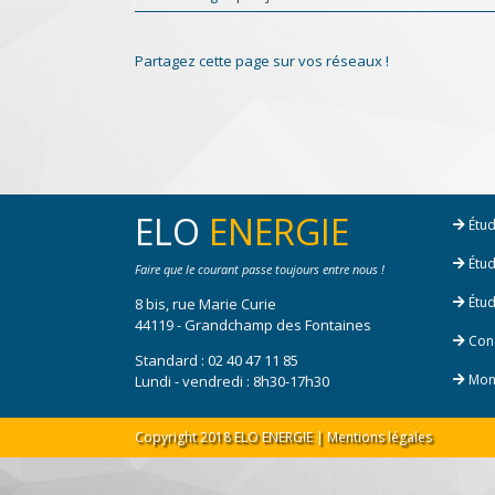
Partagez cette page sur vos réseaux !
ELO
ENERGIE
Étud
Étud
Faire que le courant passe toujours entre nous !
Étud
8 bis, rue Marie Curie
44119 - Grandchamp des Fontaines
Cons
Standard :
02 40 47 11 85
Mont
Lundi - vendredi : 8h30-17h30
Copyright 2018 ELO ENERGIE |
Mentions légales