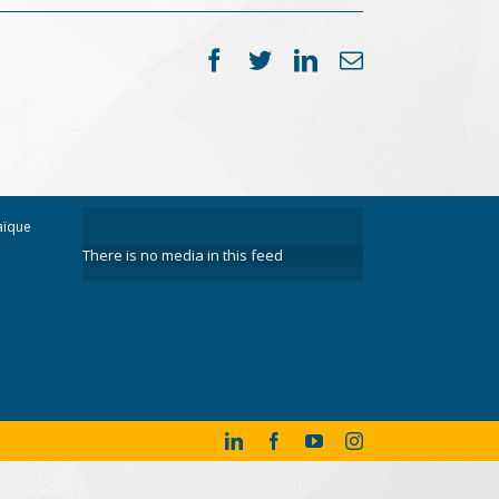
Facebook
Twitter
LinkedIn
Email
aïque
There is no media in this feed
LinkedIn
Facebook
YouTube
Instagram