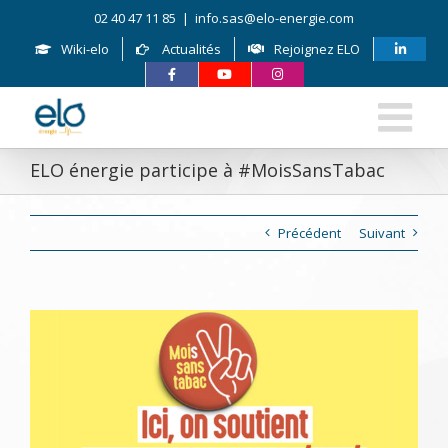
Skip
02 40 47 11 85
|
info.sas@elo-energie.com
to
content
Wiki-elo
Actualités
Rejoignez ELO
ELO énergie participe à #MoisSansTabac
Précédent
Suivant