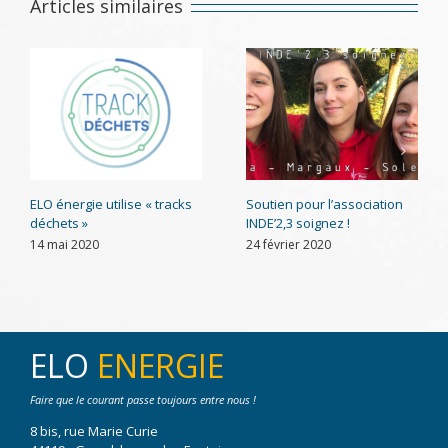
Articles similaires
ELO énergie utilise « tracks
Soutien pour l’association
déchets »
INDE’2,3 soignez !
14 mai 2020
24 février 2020
ELO
ENERGIE
Faire que le courant passe toujours entre nous !
8 bis, rue Marie Curie