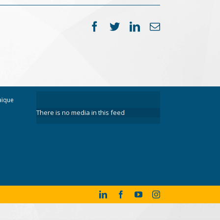
Facebook
Twitter
LinkedIn
Email
aïque
There is no media in this feed
LinkedIn
Facebook
YouTube
Instagram