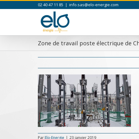
Skip
02 40 47 11 85
|
info.sas@elo-energie.com
to
content
Zone de travail poste électrique de 
Par
Elo-Energie
|
23 janvier 2019