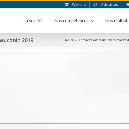
Wiki-elo
Actualités
La société
Nos compétences
Nos réalisat
Chauconin 2019
Accueil
/
Lancement campagne remplacement d’