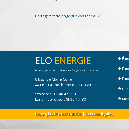
Partagez cette page sur vos réseaux !
ELO
ENERGIE
Étud
Étud
Faire que le courant passe toujours entre nous !
Étud
8 bis, rue Marie Curie
44119 - Grandchamp des Fontaines
Cons
Standard :
02 40 47 11 85
Mont
Lundi - vendredi : 8h30-17h30
Copyright 2018 ELO ENERGIE |
Mentions légales